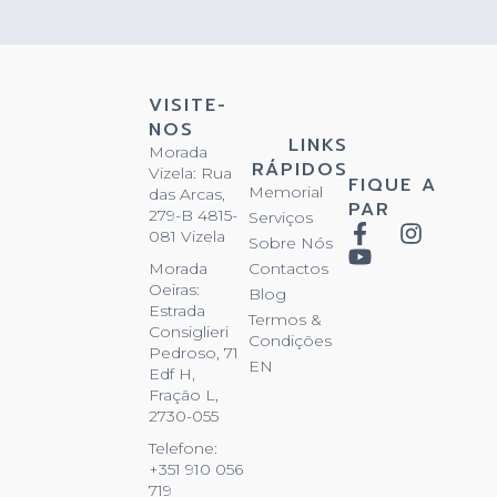
VISITE-
NOS
LINKS
Morada
RÁPIDOS
Vizela: Rua
FIQUE A
Memorial
das Arcas,
PAR
279-B 4815-
Serviços
081 Vizela
Sobre Nós
Contactos
Morada
Oeiras:
Blog
Estrada
Termos &
Consiglieri
Condições
Pedroso, 71
EN
Edf H,
Fração L,
2730-055
Telefone:
+351 910 056
719