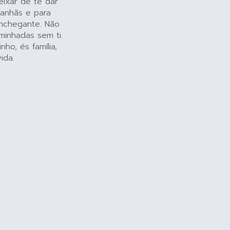
eixar de te dar
anhãs e para
onchegante. Não
minhadas sem ti.
o, és família,
ida.