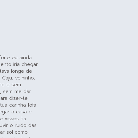
foi e eu ainda
ento iria chegar
tava longe de
Caju, velhinho,
nho e sem
m, sem me dar
ara dizer-te
ua carinha fofa
egar a casa e
e visses há
vir o ruído das
har sol como