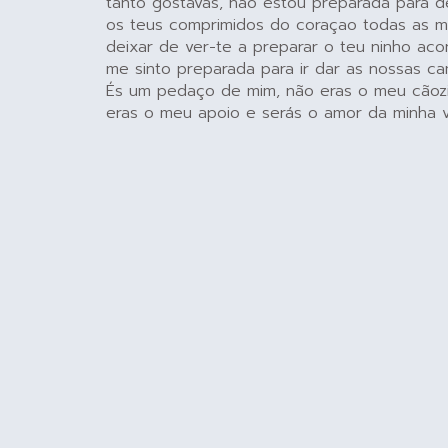
tanto gostavas, não estou preparada para d
os teus comprimidos do coraçao todas as m
deixar de ver-te a preparar o teu ninho ac
me sinto preparada para ir dar as nossas ca
És um pedaço de mim, não eras o meu cãozinh
eras o meu apoio e serás o amor da minha v