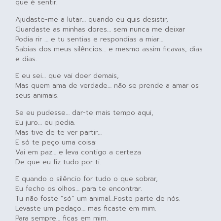
que é sentir.
Ajudaste-me a lutar… quando eu quis desistir,
Guardaste as minhas dores… sem nunca me deixar
Podia rir … e tu sentias e respondias a miar…
Sabias dos meus silêncios… e mesmo assim ficavas, dias
e dias.
E eu sei… que vai doer demais,
Mas quem ama de verdade… não se prende a amar os
seus animais.
Se eu pudesse… dar-te mais tempo aqui,
Eu juro… eu pedia.
Mas tive de te ver partir…
E só te peço uma coisa:
Vai em paz… e leva contigo a certeza
De que eu fiz tudo por ti.
E quando o silêncio for tudo o que sobrar,
Eu fecho os olhos… para te encontrar.
Tu não foste “só” um animal…Foste parte de nós.
Levaste um pedaço… mas ficaste em mim.
Para sempre… ficas em mim.