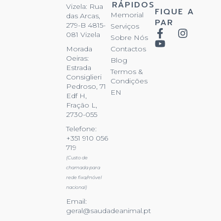
RÁPIDOS
Vizela: Rua
FIQUE A
Memorial
das Arcas,
PAR
279-B 4815-
Serviços
081 Vizela
Sobre Nós
Contactos
Morada
Oeiras:
Blog
Estrada
Termos &
Consiglieri
Condições
Pedroso, 71
EN
Edf H,
Fração L,
2730-055
Telefone:
+351 910 056
719
(Custo de
chamada para
rede fixa/móvel
nacional)
Email:
geral@saudadeanimal.pt