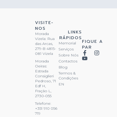
VISITE-
NOS
LINKS
Morada
RÁPIDOS
Vizela: Rua
FIQUE A
Memorial
das Arcas,
PAR
279-B 4815-
Serviços
081 Vizela
Sobre Nós
Contactos
Morada
Oeiras:
Blog
Estrada
Termos &
Consiglieri
Condições
Pedroso, 71
EN
Edf H,
Fração L,
2730-055
Telefone:
+351 910 056
719