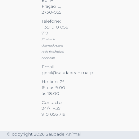
Edf H,
Fração L,
2730-055
Telefone:
+351 910 056
719
(Custo de
chamada para
rede fixa/móvel
nacional)
Email:
geral@saudadeanimal.pt
Horário: 2ª -
6ª das 9:00
às 18:00
Contacto
24/7: +351
910 056 719
© copyright 2026 Saudade Animal