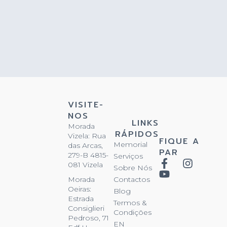
VISITE-
NOS
LINKS
Morada
RÁPIDOS
Vizela: Rua
FIQUE A
Memorial
das Arcas,
PAR
279-B 4815-
Serviços
081 Vizela
Sobre Nós
Contactos
Morada
Oeiras:
Blog
Estrada
Termos &
Consiglieri
Condições
Pedroso, 71
EN