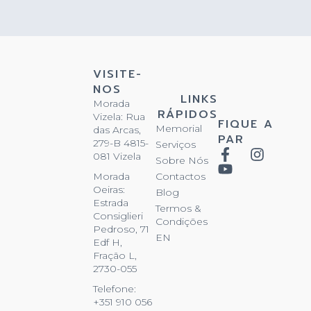
VISITE-
NOS
LINKS
Morada
RÁPIDOS
Vizela: Rua
FIQUE A
Memorial
das Arcas,
PAR
279-B 4815-
Serviços
081 Vizela
Sobre Nós
Contactos
Morada
Oeiras:
Blog
Estrada
Termos &
Consiglieri
Condições
Pedroso, 71
EN
Edf H,
Fração L,
2730-055
Telefone:
+351 910 056