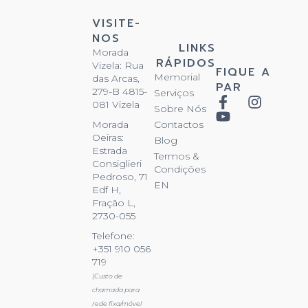
VISITE-
NOS
LINKS
Morada
RÁPIDOS
Vizela: Rua
FIQUE A
Memorial
das Arcas,
PAR
279-B 4815-
Serviços
081 Vizela
Sobre Nós
Contactos
Morada
Oeiras:
Blog
Estrada
Termos &
Consiglieri
Condições
Pedroso, 71
EN
Edf H,
Fração L,
2730-055
Telefone:
+351 910 056
719
(Custo de
chamada para
rede fixa/móvel