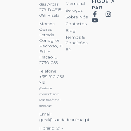
FIQUE A
Memorial
das Arcas,
PAR
279-B 4815-
Serviços
081 Vizela
Sobre Nós
Contactos
Morada
Oeiras:
Blog
Estrada
Termos &
Consiglieri
Condições
Pedroso, 71
EN
Edf H,
Fração L,
2730-055
Telefone:
+351 910 056
719
(Custo de
chamada para
rede fixa/móvel
nacional)
Email:
geral@saudadeanimal.pt
Horário: 2ª -