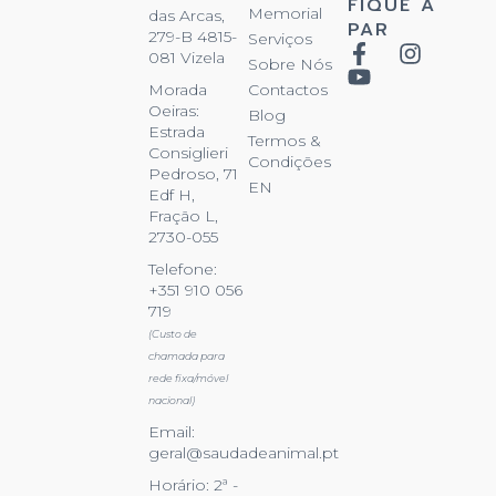
FIQUE A
Memorial
das Arcas,
PAR
279-B 4815-
Serviços
081 Vizela
Sobre Nós
Contactos
Morada
Oeiras:
Blog
Estrada
Termos &
Consiglieri
Condições
Pedroso, 71
EN
Edf H,
Fração L,
2730-055
Telefone:
+351 910 056
719
(Custo de
chamada para
rede fixa/móvel
nacional)
Email:
geral@saudadeanimal.pt
Horário: 2ª -