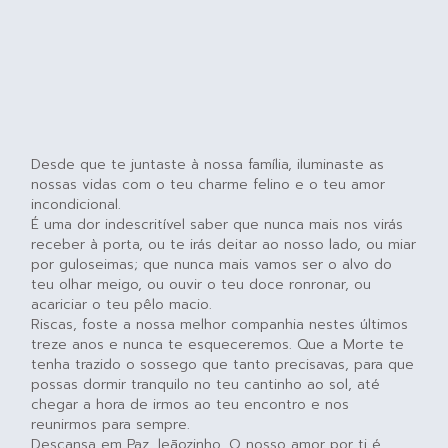
Desde que te juntaste à nossa família, iluminaste as
nossas vidas com o teu charme felino e o teu amor
incondicional.
É uma dor indescritível saber que nunca mais nos virás
receber à porta, ou te irás deitar ao nosso lado, ou miar
por guloseimas; que nunca mais vamos ser o alvo do
teu olhar meigo, ou ouvir o teu doce ronronar, ou
acariciar o teu pêlo macio.
Riscas, foste a nossa melhor companhia nestes últimos
treze anos e nunca te esqueceremos. Que a Morte te
tenha trazido o sossego que tanto precisavas, para que
possas dormir tranquilo no teu cantinho ao sol, até
chegar a hora de irmos ao teu encontro e nos
reunirmos para sempre.
Descansa em Paz, leãozinho. O nosso amor por ti é