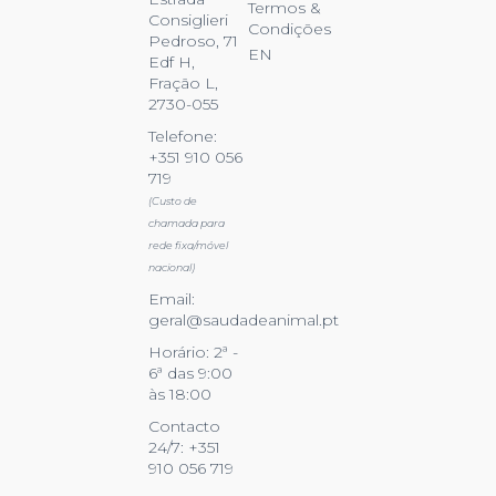
Termos &
Consiglieri
Condições
Pedroso, 71
EN
Edf H,
Fração L,
2730-055
Telefone:
+351 910 056
719
(Custo de
chamada para
rede fixa/móvel
nacional)
Email:
geral@saudadeanimal.pt
Horário: 2ª -
6ª das 9:00
às 18:00
Contacto
24/7: +351
910 056 719