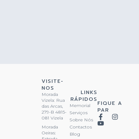
VISITE-
NOS
LINKS
Morada
RÁPIDOS
Vizela: Rua
FIQUE A
Memorial
das Arcas,
PAR
279-B 4815-
Serviços
081 Vizela
Sobre Nós
Contactos
Morada
Oeiras:
Blog
Estrada