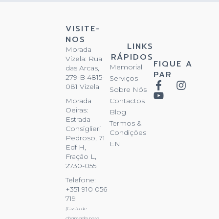
VISITE-
NOS
LINKS
Morada
RÁPIDOS
Vizela: Rua
FIQUE A
Memorial
das Arcas,
PAR
279-B 4815-
Serviços
081 Vizela
Sobre Nós
Contactos
Morada
Oeiras:
Blog
Estrada
Termos &
Consiglieri
Condições
Pedroso, 71
EN
Edf H,
Fração L,
2730-055
Telefone:
+351 910 056
719
(Custo de
chamada para