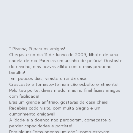
” Piranha, Pi para os amigos!
Chegaste no dia 11 de Junho de 2009, filhote de uma
cadela de rua. Parecias um ursinho de pelúcia! Gostaste
do carinho, mas ficavas aflito com o mais pequeno
barulho!
Em poucos dias, viraste o rei da casa.
Cresceste e tornaste-te num cão esbelto e atraente!
Pelo teu porte, davas medo, mas no final fazias amigos
com facilidade!
Eras um grande anfitrião, gostavas da casa cheia!
Recebias cada visita, com muita alegria e um
cumprimento amigável!
A idade e a doença não perdoaram, começaste a
perder capacidades e partiste!
Para alguns “eras apenas um cão”, como estavam