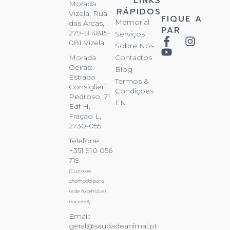
LINKS
Morada
RÁPIDOS
Vizela: Rua
FIQUE A
Memorial
das Arcas,
PAR
279-B 4815-
Serviços
081 Vizela
Sobre Nós
Contactos
Morada
Oeiras:
Blog
Estrada
Termos &
Consiglieri
Condições
Pedroso, 71
EN
Edf H,
Fração L,
2730-055
Telefone:
+351 910 056
719
(Custo de
chamada para
rede fixa/móvel
nacional)
Email:
geral@saudadeanimal.pt