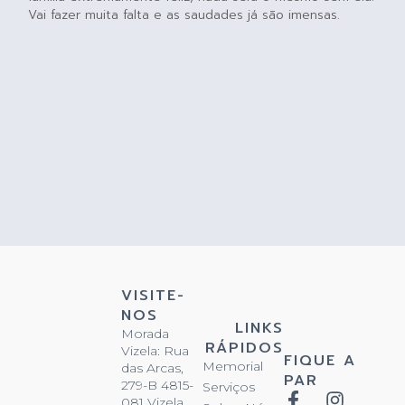
Vai fazer muita falta e as saudades já são imensas.
VISITE-
NOS
LINKS
Morada
RÁPIDOS
Vizela: Rua
FIQUE A
Memorial
das Arcas,
PAR
279-B 4815-
Serviços
081 Vizela