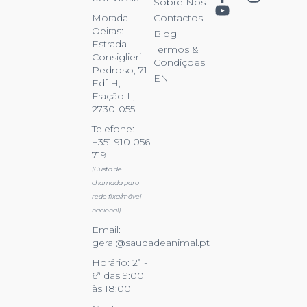
Sobre Nós
Contactos
Morada
Oeiras:
Blog
Estrada
Termos &
Consiglieri
Condições
Pedroso, 71
EN
Edf H,
Fração L,
2730-055
Telefone:
+351 910 056
719
(Custo de
chamada para
rede fixa/móvel
nacional)
Email:
geral@saudadeanimal.pt
Horário: 2ª -
6ª das 9:00
às 18:00