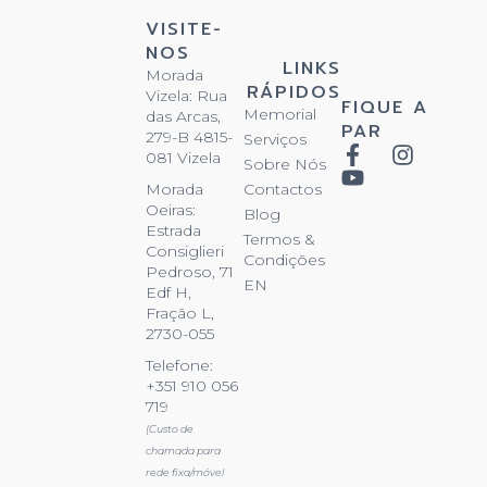
VISITE-
NOS
LINKS
Morada
RÁPIDOS
Vizela: Rua
FIQUE A
Memorial
das Arcas,
PAR
279-B 4815-
Serviços
081 Vizela
Sobre Nós
Contactos
Morada
Oeiras:
Blog
Estrada
Termos &
Consiglieri
Condições
Pedroso, 71
EN
Edf H,
Fração L,
2730-055
Telefone:
+351 910 056
719
(Custo de
chamada para
rede fixa/móvel