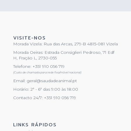
VISITE-NOS
Morada Vizela: Rua das Arcas, 279-B 4815-081 Vizela
Morada Oeiras: Estrada Consiglieri Pedroso, 71 Edf
H, Fração L, 2730-055
Telefone: +351 910 056 719
(Custo de chamada para rede fixa/móvel nacional)
Email: geral@saudadeanimal.pt
Horário: 2ª - 6ª das 9:00 às 18:00
Contacto 24/7: +351 910 056 719
LINKS RÁPIDOS