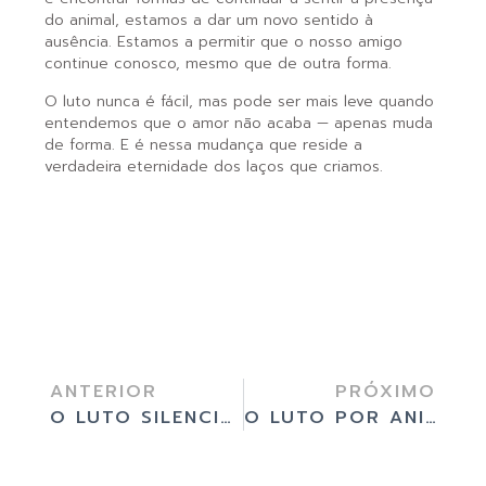
do animal, estamos a dar um novo sentido à
ausência. Estamos a permitir que o nosso amigo
continue conosco, mesmo que de outra forma.
O luto nunca é fácil, mas pode ser mais leve quando
entendemos que o amor não acaba — apenas muda
de forma. E é nessa mudança que reside a
verdadeira eternidade dos laços que criamos.
ANTERIOR
PRÓXIMO
O LUTO SILENCIOSO: PORQUE É QUE A DESPEDIDA DE UM ANIMAL MERECE RESPEITO E RITUAL
O LUTO POR ANIMAIS EXÓTICOS: UMA DESPEDIDA QUE MERECE RESPEITO