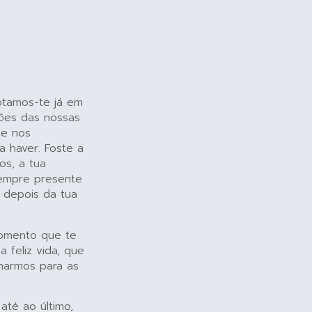
otamos-te já em
sões das nossas
ue nos
a haver. Foste a
os, a tua
sempre presente
 depois da tua
omento que te
 feliz vida, que
lharmos para as
até ao último,