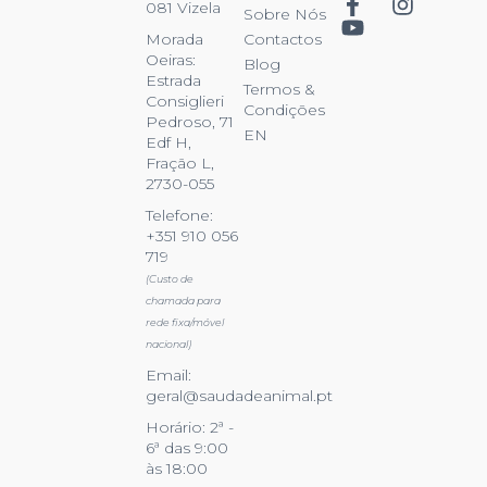
081 Vizela
Sobre Nós
Contactos
Morada
Oeiras:
Blog
Estrada
Termos &
Consiglieri
Condições
Pedroso, 71
EN
Edf H,
Fração L,
2730-055
Telefone:
+351 910 056
719
(Custo de
chamada para
rede fixa/móvel
nacional)
Email:
geral@saudadeanimal.pt
Horário: 2ª -
6ª das 9:00
às 18:00