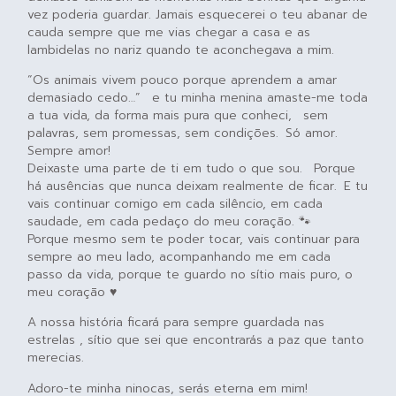
vez poderia guardar. Jamais esquecerei o teu abanar de
cauda sempre que me vias chegar a casa e as
lambidelas no nariz quando te aconchegava a mim.
“Os animais vivem pouco porque aprendem a amar
demasiado cedo…” e tu minha menina amaste-me toda
a tua vida, da forma mais pura que conheci, sem
palavras, sem promessas, sem condições. Só amor.
Sempre amor!
Deixaste uma parte de ti em tudo o que sou. Porque
há ausências que nunca deixam realmente de ficar. E tu
vais continuar comigo em cada silêncio, em cada
saudade, em cada pedaço do meu coração. 🐾
Porque mesmo sem te poder tocar, vais continuar para
sempre ao meu lado, acompanhando me em cada
passo da vida, porque te guardo no sítio mais puro, o
meu coração ♥️
A nossa história ficará para sempre guardada nas
estrelas , sítio que sei que encontrarás a paz que tanto
merecias.
Adoro-te minha ninocas, serás eterna em mim!