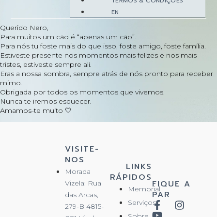
TERMOS & CONDIÇÕES
EN
Querido Nero,
Para muitos um cão é “apenas um cão”.
Para nós tu foste mais do que isso, foste amigo, foste família.
Estiveste presente nos momentos mais felizes e nos mais
tristes, estiveste sempre ali.
Eras a nossa sombra, sempre atrás de nós pronto para receber
mimo.
Obrigada por todos os momentos que vivemos.
Nunca te iremos esquecer.
Amamos-te muito 🤍
VISITE-
NOS
LINKS
Morada
RÁPIDOS
FIQUE A
Vizela: Rua
Memorial
PAR
das Arcas,
Serviços
279-B 4815-
Sobre