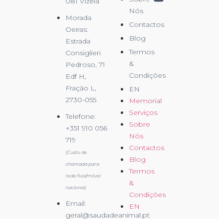
081 Vizela
Nós
Morada
Contactos
Oeiras:
Blog
Estrada
Termos
Consiglieri
&
Pedroso, 71
Condições
Edf H,
Fração L,
EN
2730-055
Memorial
Serviços
Telefone:
Sobre
+351 910 056
Nós
719
Contactos
(Custo de
Blog
chamada para
Termos
rede fixa/móvel
&
nacional)
Condições
Email:
EN
geral@saudadeanimal.pt