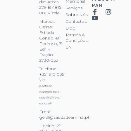
Memorial
das Arcas,
PAR
279-B 4815-
Serviços
081 Vizela
Sobre Nós
Contactos
Morada
Oeiras:
Blog
Estrada
Termos &
Consiglieri
Condições
Pedroso, 71
EN
Edf H,
Fração L,
2730-055
Telefone:
+351 910 056
719
(Custo de
chamada para
rede fixa/móvel
nacional)
Email:
geral@saudadeanimal.pt
Horário: 2ª -