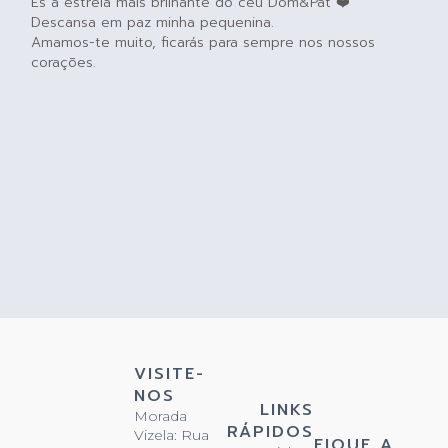
És a estrela mais brilhante do céu Dom&Pat ❤️
Descansa em paz minha pequenina.
Amamos-te muito, ficarás para sempre nos nossos
corações.
VISITE-
NOS
LINKS
Morada
RÁPIDOS
Vizela: Rua
FIQUE A