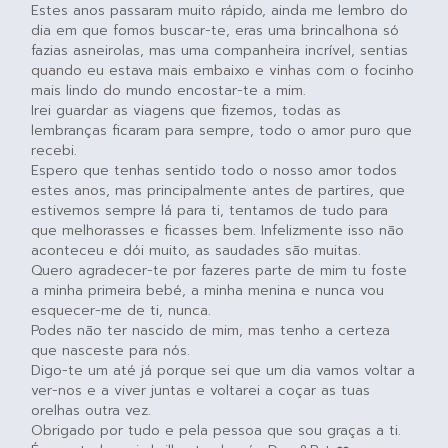
Estes anos passaram muito rápido, ainda me lembro do
dia em que fomos buscar-te, eras uma brincalhona só
fazias asneirolas, mas uma companheira incrível, sentias
quando eu estava mais embaixo e vinhas com o focinho
mais lindo do mundo encostar-te a mim.
Irei guardar as viagens que fizemos, todas as
lembranças ficaram para sempre, todo o amor puro que
recebi.
Espero que tenhas sentido todo o nosso amor todos
estes anos, mas principalmente antes de partires, que
estivemos sempre lá para ti, tentamos de tudo para
que melhorasses e ficasses bem. Infelizmente isso não
aconteceu e dói muito, as saudades são muitas.
Quero agradecer-te por fazeres parte de mim tu foste
a minha primeira bebé, a minha menina e nunca vou
esquecer-me de ti, nunca.
Podes não ter nascido de mim, mas tenho a certeza
que nasceste para nós.
Digo-te um até já porque sei que um dia vamos voltar a
ver-nos e a viver juntas e voltarei a coçar as tuas
orelhas outra vez.
Obrigado por tudo e pela pessoa que sou graças a ti.