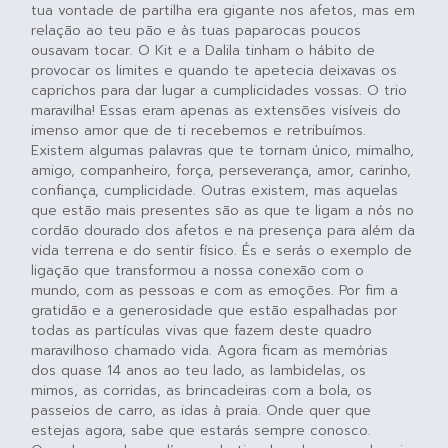
tua vontade de partilha era gigante nos afetos, mas em
relação ao teu pão e às tuas paparocas poucos
ousavam tocar. O Kit e a Dalila tinham o hábito de
provocar os limites e quando te apetecia deixavas os
caprichos para dar lugar a cumplicidades vossas. O trio
maravilha! Essas eram apenas as extensões visíveis do
imenso amor que de ti recebemos e retribuímos.
Existem algumas palavras que te tornam único, mimalho,
amigo, companheiro, força, perseverança, amor, carinho,
confiança, cumplicidade. Outras existem, mas aquelas
que estão mais presentes são as que te ligam a nós no
cordão dourado dos afetos e na presença para além da
vida terrena e do sentir físico. És e serás o exemplo de
ligação que transformou a nossa conexão com o
mundo, com as pessoas e com as emoções. Por fim a
gratidão e a generosidade que estão espalhadas por
todas as partículas vivas que fazem deste quadro
maravilhoso chamado vida. Agora ficam as memórias
dos quase 14 anos ao teu lado, as lambidelas, os
mimos, as corridas, as brincadeiras com a bola, os
passeios de carro, as idas à praia. Onde quer que
estejas agora, sabe que estarás sempre conosco.