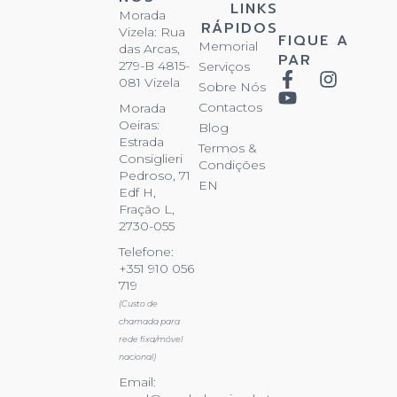
LINKS
Morada
RÁPIDOS
Vizela: Rua
FIQUE A
Memorial
das Arcas,
PAR
279-B 4815-
Serviços
081 Vizela
Sobre Nós
Contactos
Morada
Oeiras:
Blog
Estrada
Termos &
Consiglieri
Condições
Pedroso, 71
EN
Edf H,
Fração L,
2730-055
Telefone:
+351 910 056
719
(Custo de
chamada para
rede fixa/móvel
nacional)
Email: