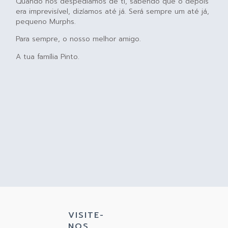
Quando nos despedíamos de ti, sabendo que o depois
era imprevisível, dizíamos até já. Será sempre um até já,
pequeno Murphs.
Para sempre, o nosso melhor amigo.
A tua família Pinto.
VISITE-
NOS