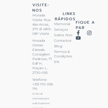
VISITE-
NOS
LINKS
Morada
RÁPIDOS
Vizela: Rua
FIQUE A
Memorial
das Arcas,
PAR
279-B 4815-
Serviços
081 Vizela
Sobre Nós
Contactos
Morada
Oeiras:
Blog
Estrada
Termos &
Consiglieri
Condições
Pedroso, 71
EN
Edf H,
Fração L,
2730-055
Telefone:
+351 910 056
719
(Custo de
chamada para
rede fixa/móvel