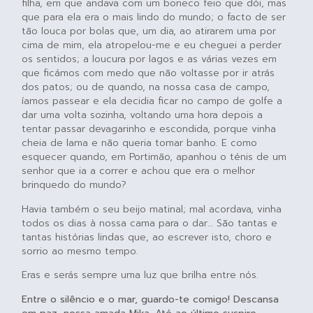
filha, em que andava com um boneco feio que dói, mas
que para ela era o mais lindo do mundo; o facto de ser
tão louca por bolas que, um dia, ao atirarem uma por
cima de mim, ela atropelou-me e eu cheguei a perder
os sentidos; a loucura por lagos e as várias vezes em
que ficámos com medo que não voltasse por ir atrás
dos patos; ou de quando, na nossa casa de campo,
íamos passear e ela decidia ficar no campo de golfe a
dar uma volta sozinha, voltando uma hora depois a
tentar passar devagarinho e escondida, porque vinha
cheia de lama e não queria tomar banho. E como
esquecer quando, em Portimão, apanhou o ténis de um
senhor que ia a correr e achou que era o melhor
brinquedo do mundo?
Havia também o seu beijo matinal; mal acordava, vinha
todos os dias à nossa cama para o dar… São tantas e
tantas histórias lindas que, ao escrever isto, choro e
sorrio ao mesmo tempo.
Eras e serás sempre uma luz que brilha entre nós.
Entre o silêncio e o mar, guardo-te comigo! Descansa