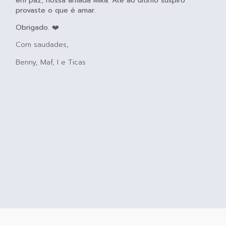
em paz, nossa amada Mika. Até ao último suspiro
provaste o que é amar.
Obrigado.
❤️
Com saudades,
Benny, Maf, I e Ticas