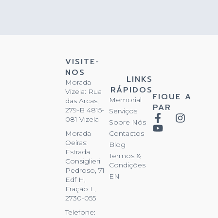
VISITE-
NOS
LINKS
Morada
RÁPIDOS
Vizela: Rua
FIQUE A
Memorial
das Arcas,
PAR
279-B 4815-
Serviços
081 Vizela
Sobre Nós
Contactos
Morada
Oeiras:
Blog
Estrada
Termos &
Consiglieri
Condições
Pedroso, 71
EN
Edf H,
Fração L,
2730-055
Telefone: