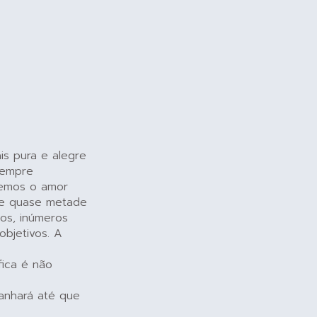
is pura e alegre
sempre
bemos o amor
s e quase metade
tos, inúmeros
objetivos. A
fica é não
anhará até que