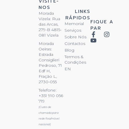
VISITE-
NOS
LINKS
Morada
RÁPIDOS
Vizela: Rua
FIQUE A
Memorial
das Arcas,
PAR
279-B 4815-
Serviços
081 Vizela
Sobre Nós
Contactos
Morada
Oeiras:
Blog
Estrada
Termos &
Consiglieri
Condições
Pedroso, 71
EN
Edf H,
Fração L,
2730-055
Telefone:
+351 910 056
719
(Custo de
chamada para
rede fixa/móvel
nacional)