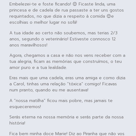
Embelezei-te e foste ficando! 😊 Ficaste linda, uma
princesa e de cadela de rua passaste a ter uns gostos
requintados, no que dizia a respeito à comida 😊e
escolhias o melhor lugar no sofá!
A tua idade ao certo não soubemos, mas terias 2/3
anos, segundo o veterinário! Estiveste connosco 12
anos maravilhosos!
Agora, chegamos a casa e não nos vens receber com a
tua alegria, ficam as memórias que construímos, o teu
amor puro e a tua lealdade.
Eras mais que uma cadela, eras uma amiga e como dizia
a Carol, tinhas uma relação “tóxica” comigo! Ficavas
num pranto, quando eu me ausentava!
A “nossa matilha” ficou mais pobre, mas jamais te
esqueceremos!
Serás eterna na nossa memória e serás parte da nossa
história!
Fica bem minha doce Marie! Diz ao Piranha que não vos