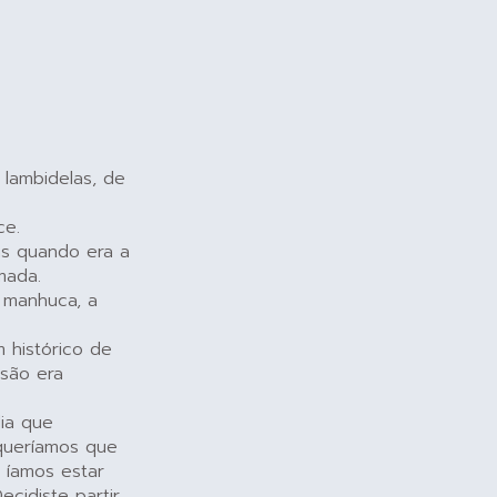
 lambidelas, de
ce.
as quando era a
mada.
a manhuca, a
 histórico de
ssão era
ia que
queríamos que
 íamos estar
cidiste partir