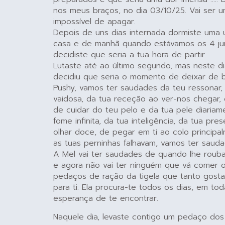
nos meus braços, no dia 03/10/25. Vai ser 
impossível de apagar.
Depois de uns dias internada dormiste uma 
casa e de manhã quando estávamos os 4 jun
decidiste que seria a tua hora de partir.
Lutaste até ao último segundo, mas neste d
decidiu que seria o momento de deixar de b
Pushy, vamos ter saudades da teu ressonar,
vaidosa, da tua receção ao ver-nos chegar, 
de cuidar do teu pelo e da tua pele diariam
fome infinita, da tua inteligência, da tua pre
olhar doce, de pegar em ti ao colo princip
as tuas perninhas falhavam, vamos ter sauda
A Mel vai ter saudades de quando lhe rouba
e agora não vai ter ninguém que vá comer o
pedaços de ração da tigela que tanto gosta
para ti. Ela procura-te todos os dias, em tod
esperança de te encontrar.
Naquele dia, levaste contigo um pedaço do