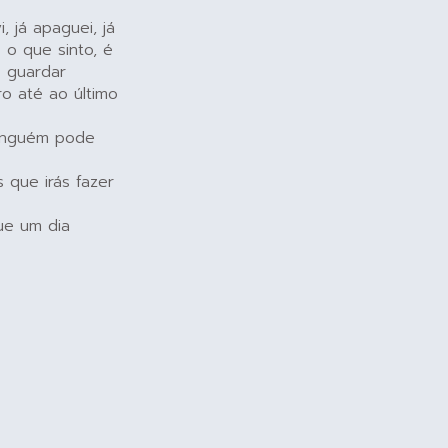
, já apaguei, já
 o que sinto, é
s guardar
o até ao último
ninguém pode
 que irás fazer
ue um dia