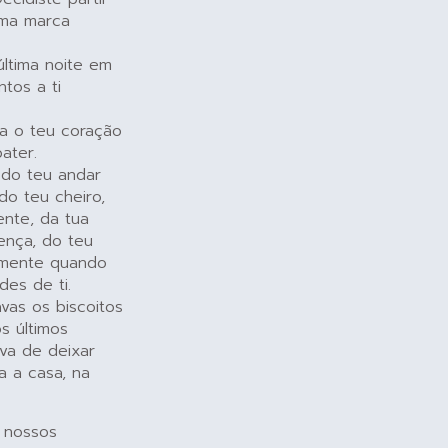
uma marca
última noite em
tos a ti
ia o teu coração
ater.
 do teu andar
do teu cheiro,
ente, da tua
sença, do teu
almente quando
des de ti.
vas os biscoitos
s últimos
va de deixar
a a casa, na
s nossos