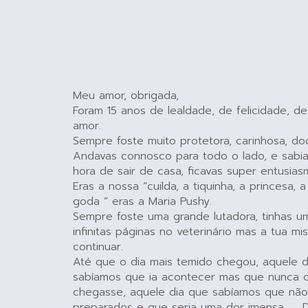
Meu amor, obrigada,
Foram 15 anos de lealdade, de felicidade, de
amor.
Sempre foste muito protetora, carinhosa, do
Andavas connosco para todo o lado, e sabi
hora de sair de casa, ficavas super entusias
Eras a nossa “cuilda, a tiquinha, a princesa, 
goda ” eras a Maria Pushy.
Sempre foste uma grande lutadora, tinhas um
infinitas páginas no veterinário mas a tua mi
continuar.
Até que o dia mais temido chegou, aquele d
sabíamos que ia acontecer mas que nunca 
chegasse, aquele dia que sabíamos que não
preparados e que seria uma dor imensa ….. De