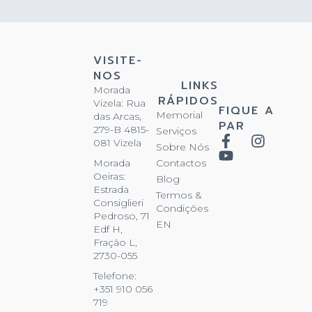
VISITE-
NOS
LINKS
Morada
RÁPIDOS
Vizela: Rua
FIQUE A
Memorial
das Arcas,
PAR
279-B 4815-
Serviços
081 Vizela
Sobre Nós
Contactos
Morada
Oeiras:
Blog
Estrada
Termos &
Consiglieri
Condições
Pedroso, 71
EN
Edf H,
Fração L,
2730-055
Telefone:
+351 910 056
719