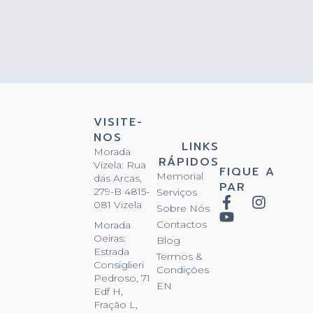
VISITE-
NOS
LINKS
Morada
RÁPIDOS
Vizela: Rua
FIQUE A
Memorial
das Arcas,
PAR
279-B 4815-
Serviços
081 Vizela
Sobre Nós
Contactos
Morada
Oeiras:
Blog
Estrada
Termos &
Consiglieri
Condições
Pedroso, 71
EN
Edf H,
Fração L,