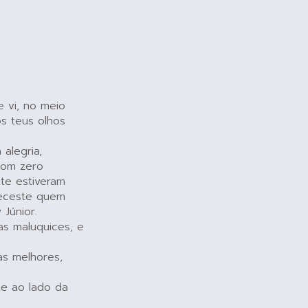
e vi, no meio
os teus olhos
alegria,
com zero
nte estiveram
heceste quem
 Júnior.
as maluquices, e
as melhores,
e ao lado da