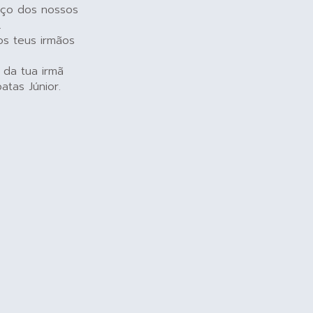
aço dos nossos
.
os teus irmãos
, da tua irmã
atas Júnior.