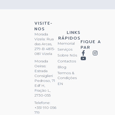
VISITE-
NOS
LINKS
Morada
RÁPIDOS
Vizela: Rua
FIQUE A
Memorial
das Arcas,
PAR
279-B 4815-
Serviços
081 Vizela
Sobre Nós
Contactos
Morada
Oeiras:
Blog
Estrada
Termos &
Consiglieri
Condições
Pedroso, 71
EN
Edf H,
Fração L,
2730-055
Telefone:
+351 910 056
719