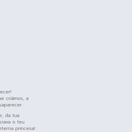
ecer!
e criámos, a
saparecer.
e, da tua
ciava o teu
eterna princesa!