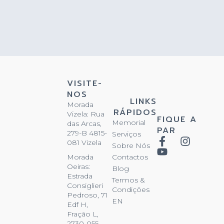
VISITE-
NOS
LINKS
Morada
RÁPIDOS
Vizela: Rua
FIQUE A
Memorial
das Arcas,
PAR
279-B 4815-
Serviços
081 Vizela
Sobre Nós
Contactos
Morada
Oeiras:
Blog
Estrada
Termos &
Consiglieri
Condições
Pedroso, 71
EN
Edf H,
Fração L,
2730-055