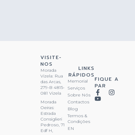
VISITE-
NOS
LINKS
Morada
RÁPIDOS
Vizela: Rua
FIQUE A
Memorial
das Arcas,
PAR
279-B 4815-
Serviços
081 Vizela
Sobre Nós
Contactos
Morada
Oeiras:
Blog
Estrada
Termos &
Consiglieri
Condições
Pedroso, 71
EN
Edf H,