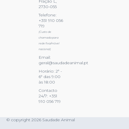
Fração L,
2730-055
Telefone:
+351 910 056
719
(Custo de
chamada para
rede fixa/móvel
nacional)
Email:
geral@saudadeanimal.pt
Horário: 2ª -
6ª das 9:00
às 18:00
Contacto
24/7: +351
910 056 719
© copyright 2026 Saudade Animal