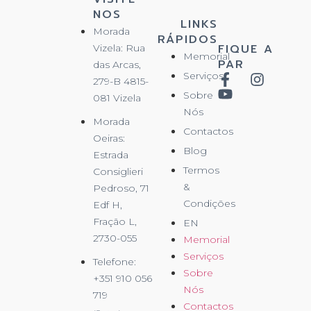
NOS
LINKS
Morada
RÁPIDOS
FIQUE A
Vizela: Rua
Memorial
PAR
das Arcas,
Serviços
279-B 4815-
Sobre
081 Vizela
Nós
Morada
Contactos
Oeiras:
Blog
Estrada
Termos
Consiglieri
&
Pedroso, 71
Condições
Edf H,
Fração L,
EN
2730-055
Memorial
Serviços
Telefone:
Sobre
+351 910 056
Nós
719
Contactos