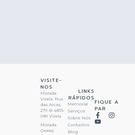
VISITE-
NOS
LINKS
Morada
RÁPIDOS
Vizela: Rua
FIQUE A
Memorial
das Arcas,
PAR
279-B 4815-
Serviços
081 Vizela
Sobre Nós
Contactos
Morada
Oeiras:
Blog