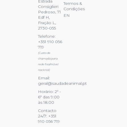
Estrada
Termos &
Consiglieri
Condições
Pedroso, 71
EN
Edf H,
Fração L,
2730-055
Telefone:
+351 910 056
719
(Custo de
chamada para
rede fixa/móvel
nacional)
Email:
geral@saudadeanimal.pt
Horário: 2ª -
6ª das 9:00
às 18:00
Contacto
24/7: +351
910 056 719