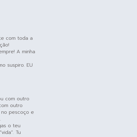
te com toda a
ção!
sempre! A minha
mo suspiro. EU
cou com outro
 com outro
s no pescoço e
.
gas o teu
vida”. Tu