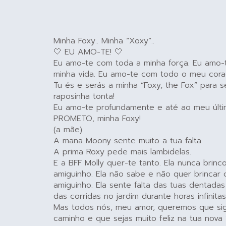
Minha Foxy.. Minha “Xoxy”..
🤍 EU AMO-TE! 🤍
Eu amo-te com toda a minha força. Eu amo-
minha vida. Eu amo-te com todo o meu cora
Tu és e serás a minha “Foxy, the Fox” para 
raposinha tonta!
Eu amo-te profundamente e até ao meu últi
PROMETO, minha Foxy!
(a mãe)
A mana Moony sente muito a tua falta.
A prima Roxy pede mais lambidelas.
E a BFF Molly quer-te tanto. Ela nunca brin
amiguinho. Ela não sabe e não quer brincar
amiguinho. Ela sente falta das tuas dentada
das corridas no jardim durante horas infinitas
Mas todos nós, meu amor, queremos que si
caminho e que sejas muito feliz na tua nova “