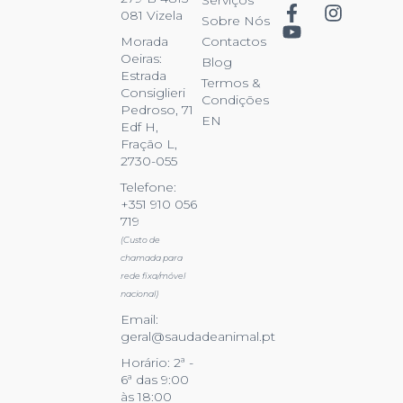
Serviços
081 Vizela
Sobre Nós
Contactos
Morada
Oeiras:
Blog
Estrada
Termos &
Consiglieri
Condições
Pedroso, 71
EN
Edf H,
Fração L,
2730-055
Telefone:
+351 910 056
719
(Custo de
chamada para
rede fixa/móvel
nacional)
Email:
geral@saudadeanimal.pt
Horário: 2ª -
6ª das 9:00
às 18:00