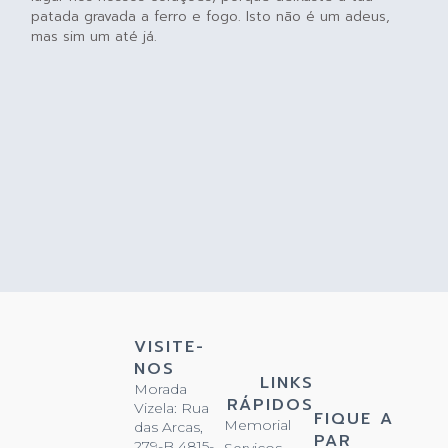
patada gravada a ferro e fogo. Isto não é um adeus,
mas sim um até já.
VISITE-
NOS
LINKS
Morada
RÁPIDOS
Vizela: Rua
FIQUE A
Memorial
das Arcas,
PAR
279-B 4815-