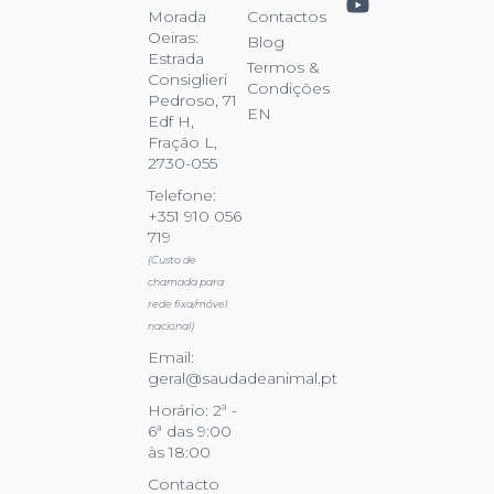
Contactos
Morada
Oeiras:
Blog
Estrada
Termos &
Consiglieri
Condições
Pedroso, 71
EN
Edf H,
Fração L,
2730-055
Telefone:
+351 910 056
719
(Custo de
chamada para
rede fixa/móvel
nacional)
Email:
geral@saudadeanimal.pt
Horário: 2ª -
6ª das 9:00
às 18:00
Contacto