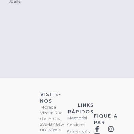
Joana
VISITE-
NOS
LINKS
Morada
RÁPIDOS
Vizela: Rua
FIQUE A
Memorial
das Arcas,
PAR
279-B 4815-
Serviços
081 Vizela
Sobre Nós