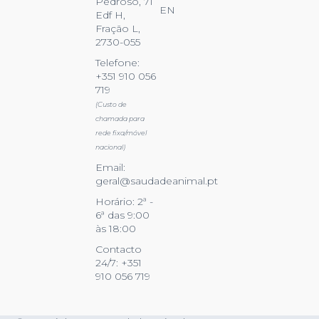
Pedroso, 71
EN
Edf H,
Fração L,
2730-055
Telefone:
+351 910 056
719
(Custo de
chamada para
rede fixa/móvel
nacional)
Email:
geral@saudadeanimal.pt
Horário: 2ª -
6ª das 9:00
às 18:00
Contacto
24/7: +351
910 056 719