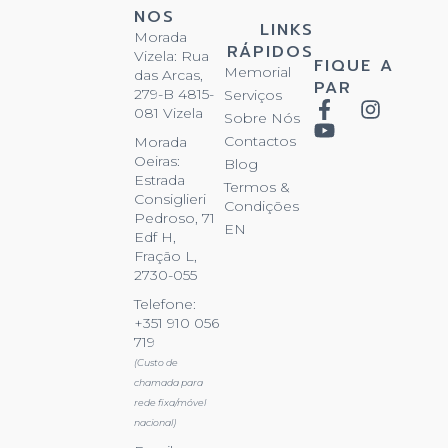
NOS
LINKS
Morada
RÁPIDOS
Vizela: Rua
FIQUE A
Memorial
das Arcas,
PAR
279-B 4815-
Serviços
081 Vizela
Sobre Nós
Contactos
Morada
Oeiras:
Blog
Estrada
Termos &
Consiglieri
Condições
Pedroso, 71
EN
Edf H,
Fração L,
2730-055
Telefone:
+351 910 056
719
(Custo de
chamada para
rede fixa/móvel
nacional)