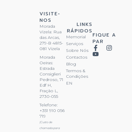
VISITE-
NOS
LINKS
Morada
RÁPIDOS
Vizela: Rua
FIQUE A
Memorial
das Arcas,
PAR
279-B 4815-
Serviços
081 Vizela
Sobre Nós
Contactos
Morada
Oeiras:
Blog
Estrada
Termos &
Consiglieri
Condições
Pedroso, 71
EN
Edf H,
Fração L,
2730-055
Telefone:
+351 910 056
719
(Custo de
chamada para