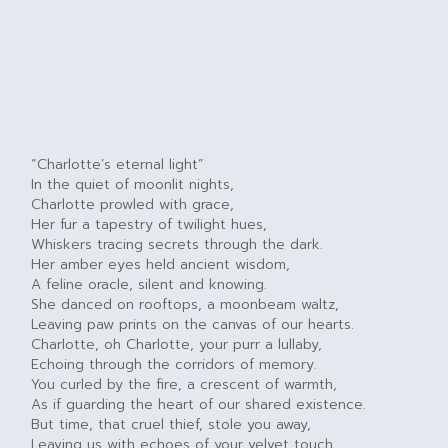
“Charlotte’s eternal light”
In the quiet of moonlit nights,
Charlotte prowled with grace,
Her fur a tapestry of twilight hues,
Whiskers tracing secrets through the dark.
Her amber eyes held ancient wisdom,
A feline oracle, silent and knowing.
She danced on rooftops, a moonbeam waltz,
Leaving paw prints on the canvas of our hearts.
Charlotte, oh Charlotte, your purr a lullaby,
Echoing through the corridors of memory.
You curled by the fire, a crescent of warmth,
As if guarding the heart of our shared existence.
But time, that cruel thief, stole you away,
Leaving us with echoes of your velvet touch.