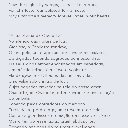
Now the night sky weeps, stars as teardrops,
For Charlotte, our beloved feline muse.
May Charlotte’s memory forever linger in our hearts.
“A luz eterna da Charlotte”
No silêncio das noites de luar,
Graciosa, a Charlotte rondava,
O seu pelo, uma tapeçaria de tons crepusculares,
De Bigodes tecendo segredos pela escuridão.
Os seus olhos âmbar encrustados em sabedoria,
Um oráculo felino, silencioso e sapiente.
Ela dançava nos telhados das nossas vidas,
Uma valsa sob um raio de luar,
Cujas pegadas cravadas na tela do nosso amar.
Charlotte, oh Charlotte, o teu ronronar é uma canção
de embalar,
Ecoando pelos corredores da memória.
Enrolada ao pé do fogo, um crescente de calor,
Como se guardasses o coração da nossa existência.
Mas o tempo, esse ladrão cruel, abduziu-te,
Deixando-nos ecos do teu toque aveludado.