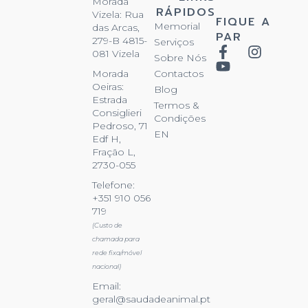
Morada
RÁPIDOS
Vizela: Rua
FIQUE A
Memorial
das Arcas,
PAR
279-B 4815-
Serviços
081 Vizela
Sobre Nós
Contactos
Morada
Oeiras:
Blog
Estrada
Termos &
Consiglieri
Condições
Pedroso, 71
EN
Edf H,
Fração L,
2730-055
Telefone:
+351 910 056
719
(Custo de
chamada para
rede fixa/móvel
nacional)
Email:
geral@saudadeanimal.pt