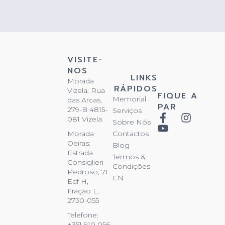
VISITE-
NOS
LINKS
Morada
RÁPIDOS
Vizela: Rua
FIQUE A
Memorial
das Arcas,
PAR
279-B 4815-
Serviços
081 Vizela
Sobre Nós
Contactos
Morada
Oeiras:
Blog
Estrada
Termos &
Consiglieri
Condições
Pedroso, 71
EN
Edf H,
Fração L,
2730-055
Telefone:
+351 910 056