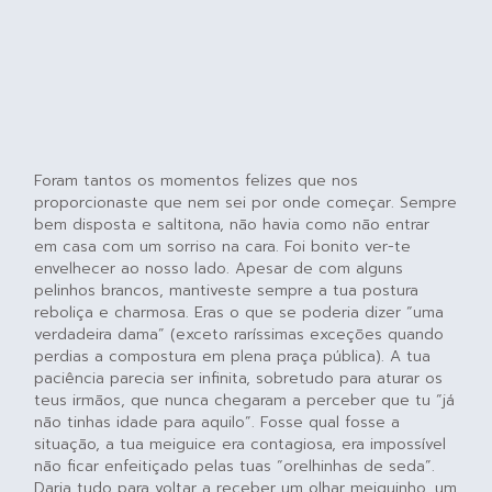
Foram tantos os momentos felizes que nos
proporcionaste que nem sei por onde começar. Sempre
bem disposta e saltitona, não havia como não entrar
em casa com um sorriso na cara. Foi bonito ver-te
envelhecer ao nosso lado. Apesar de com alguns
pelinhos brancos, mantiveste sempre a tua postura
reboliça e charmosa. Eras o que se poderia dizer “uma
verdadeira dama” (exceto raríssimas exceções quando
perdias a compostura em plena praça pública). A tua
paciência parecia ser infinita, sobretudo para aturar os
teus irmãos, que nunca chegaram a perceber que tu “já
não tinhas idade para aquilo”. Fosse qual fosse a
situação, a tua meiguice era contagiosa, era impossível
não ficar enfeitiçado pelas tuas “orelhinhas de seda”.
Daria tudo para voltar a receber um olhar meiguinho, um